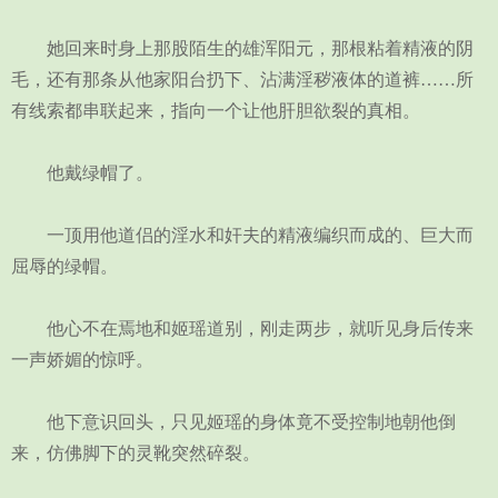
她回来时身上那股陌生的雄浑阳元，那根粘着精液的阴
毛，还有那条从他家阳台扔下、沾满淫秽液体的道裤……所
有线索都串联起来，指向一个让他肝胆欲裂的真相。
他戴绿帽了。
一顶用他道侣的淫水和奸夫的精液编织而成的、巨大而
屈辱的绿帽。
他心不在焉地和姬瑶道别，刚走两步，就听见身后传来
一声娇媚的惊呼。
他下意识回头，只见姬瑶的身体竟不受控制地朝他倒
来，仿佛脚下的灵靴突然碎裂。