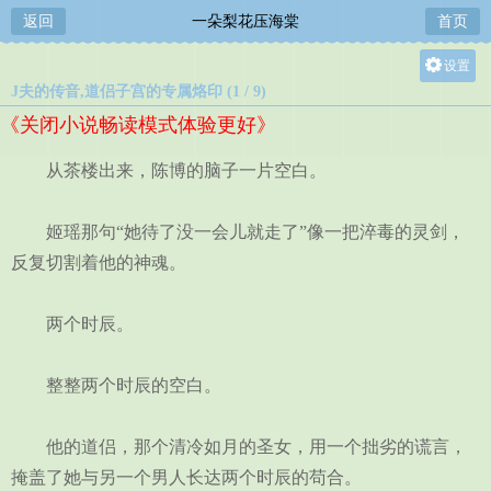
返回
一朵梨花压海棠
首页
设置
J夫的传音,道侣子宫的专属烙印 (1 / 9)
关灯
《关闭小说畅读模式体验更好》
大
中
从茶楼出来，陈博的脑子一片空白。
小
姬瑶那句“她待了没一会儿就走了”像一把淬毒的灵剑，
反复切割着他的神魂。
两个时辰。
整整两个时辰的空白。
他的道侣，那个清冷如月的圣女，用一个拙劣的谎言，
掩盖了她与另一个男人长达两个时辰的苟合。