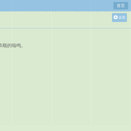
首页
设置
关灯
大
中
恭顺的嗡鸣。
小