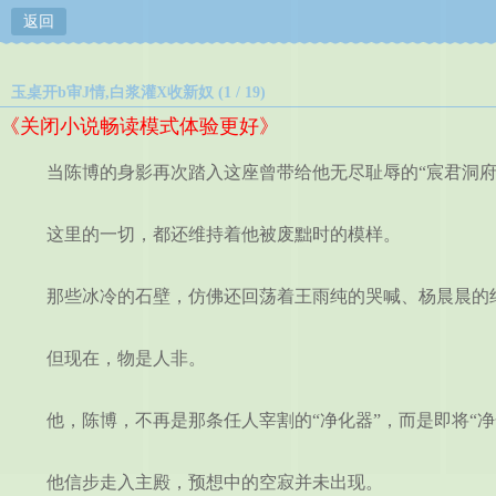
返回
玉桌开b审J情,白浆灌X收新奴 (1 / 19)
《关闭小说畅读模式体验更好》
当陈博的身影再次踏入这座曾带给他无尽耻辱的“宸君洞府
这里的一切，都还维持着他被废黜时的模样。
那些冰冷的石壁，仿佛还回荡着王雨纯的哭喊、杨晨晨的绝
但现在，物是人非。
他，陈博，不再是那条任人宰割的“净化器”，而是即将“净
他信步走入主殿，预想中的空寂并未出现。