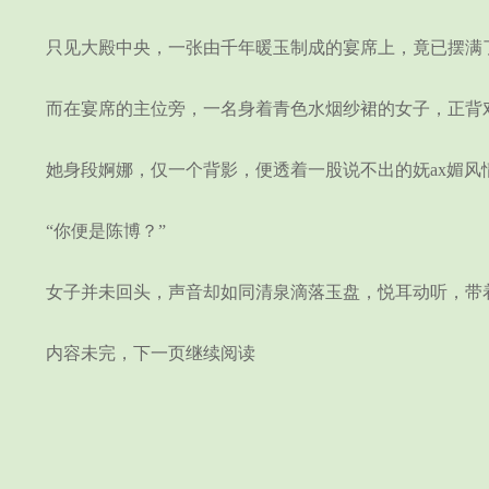
只见大殿中央，一张由千年暖玉制成的宴席上，竟已摆满了
而在宴席的主位旁，一名身着青色水烟纱裙的女子，正背对
她身段婀娜，仅一个背影，便透着一股说不出的妩ax媚风
“你便是陈博？”
女子并未回头，声音却如同清泉滴落玉盘，悦耳动听，带着
内容未完，下一页继续阅读