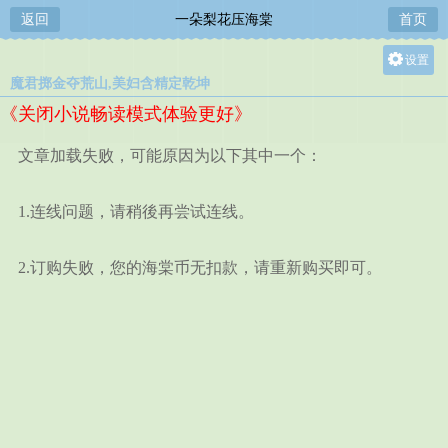
返回
一朵梨花压海棠
首页
设置
魔君掷金夺荒山,美妇含精定乾坤
关灯
《关闭小说畅读模式体验更好》
大
中
文章加载失败，可能原因为以下其中一个：
小
1.连线问题，请稍後再尝试连线。
2.订购失败，您的海棠币无扣款，请重新购买即可。