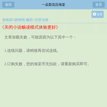
返回
一朵梨花压海棠
首页
设置
娇狐探X献情报,魔君C烂赏龙精
关灯
《关闭小说畅读模式体验更好》
大
中
文章加载失败，可能原因为以下其中一个：
小
1.连线问题，请稍後再尝试连线。
2.订购失败，您的海棠币无扣款，请重新购买即可。