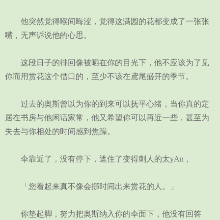
他突然觉得喉间晦涩，觉得这满园的花都变成了一张张
嘴，无声诉说他的心思。
这段日子的徘回像被晒在你的目光下，他不应该为了见
你而用赏花这个借口的，至少不该在鸢尾盛开的季节。
过去的奥斯曾以为你的到来可以抚平心绪，当你真的定
居在书房与他闲话家常，他又希望你可以再近一些，甚至为
失去与你相处的时间感到焦躁。
伞靠近了，没有停下，遮住了变得刺人的太yAn，
「您看起来真不像会挪时间出来赏花的人。」
你垫起脚，努力把奥斯纳入你的伞面下，他没有回答