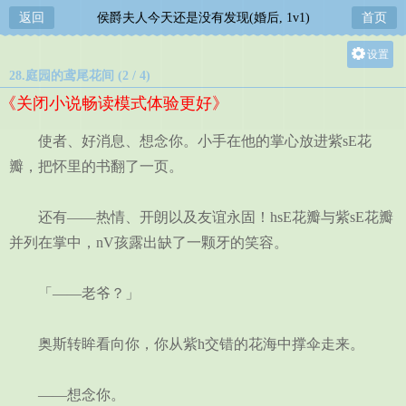
返回
侯爵夫人今天还是没有发现(婚后, 1v1)
首页
设置
28.庭园的鸢尾花间 (2 / 4)
关灯
《关闭小说畅读模式体验更好》
大
中
使者、好消息、想念你。小手在他的掌心放进紫sE花
小
瓣，把怀里的书翻了一页。
还有——热情、开朗以及友谊永固！hsE花瓣与紫sE花瓣
并列在掌中，nV孩露出缺了一颗牙的笑容。
「——老爷？」
奥斯转眸看向你，你从紫h交错的花海中撑伞走来。
——想念你。