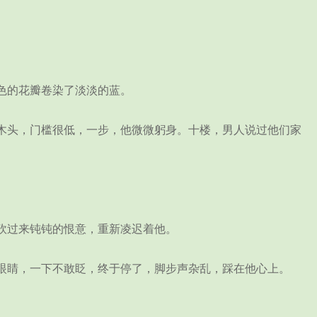
色的花瓣卷染了淡淡的蓝。
头，门槛很低，一步，他微微躬身。十楼，男人说过他们家
砍过来钝钝的恨意，重新凌迟着他。
睛，一下不敢眨，终于停了，脚步声杂乱，踩在他心上。