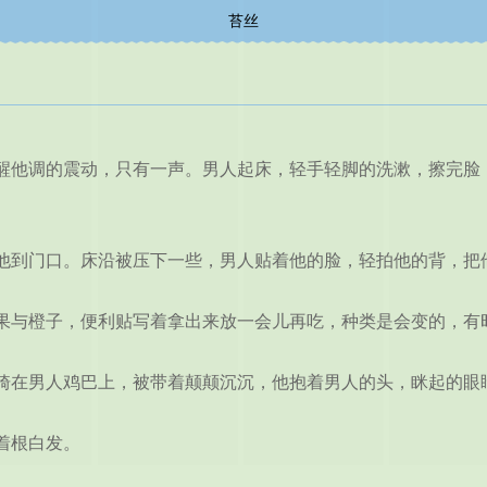
苔丝
他调的震动，只有一声。男人起床，轻手轻脚的洗漱，擦完脸，
到门口。床沿被压下一些，男人贴着他的脸，轻拍他的背，把
与橙子，便利贴写着拿出来放一会儿再吃，种类是会变的，有
在男人鸡巴上，被带着颠颠沉沉，他抱着男人的头，眯起的眼
着根白发。