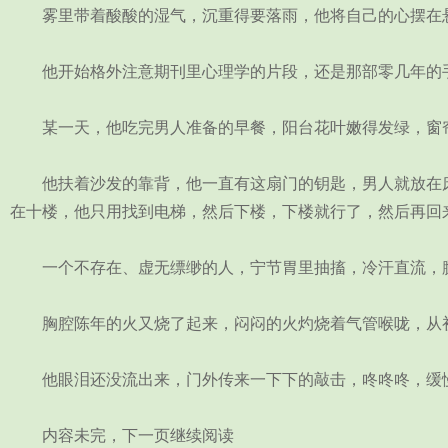
雾里带着酸酸的湿气，沉重得要落雨，他将自己的心摆在悬
他开始格外注意期刊里心理学的片段，还是那部零几年的手
某一天，他吃完男人准备的早餐，阳台花叶嫩得发绿，窗帘
他扶着沙发的靠背，他一直有这扇门的钥匙，男人就放在床
在十楼，他只用找到电梯，然后下楼，下楼就行了，然后再回
一个不存在、虚无缥缈的人，宁节胃里抽搐，冷汗直流，腿
胸腔陈年的火又烧了起来，闷闷的火灼烧着气管喉咙，从初
他眼泪还没流出来，门外传来一下下的敲击，咚咚咚，缓慢
内容未完，下一页继续阅读