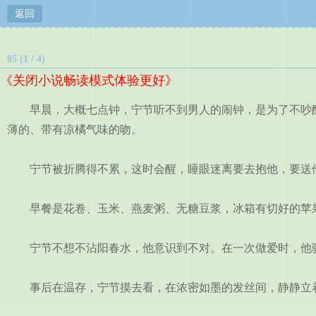
返回
05 (1 / 4)
《关闭小说畅读模式体验更好》
早晨，大概七点钟，宁节听不到男人的闹钟，是为了不吵醒
薄的、带有凉橘气味的吻。
宁节被折腾得不累，这时会醒，睡眼迷离要去抱他，要送他
早餐是花卷、玉米、燕麦粥、无糖豆浆，冰箱有切好的苹果
宁节不想不沾阳春水，他意识到不对。在一次做爱时，他骑
事后在温存，宁节摸去看，在浓密如墨的发丝间，静静立