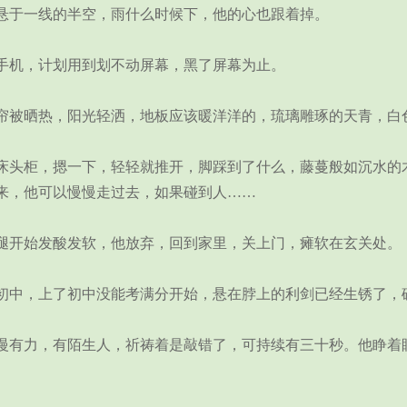
于一线的半空，雨什么时候下，他的心也跟着掉。
机，计划用到划不动屏幕，黑了屏幕为止。
被晒热，阳光轻洒，地板应该暖洋洋的，琉璃雕琢的天青，白
头柜，摁一下，轻轻就推开，脚踩到了什么，藤蔓般如沉水的木
来，他可以慢慢走过去，如果碰到人……
开始发酸发软，他放弃，回到家里，关上门，瘫软在玄关处。
中，上了初中没能考满分开始，悬在脖上的利剑已经生锈了，
有力，有陌生人，祈祷着是敲错了，可持续有三十秒。他睁着眼