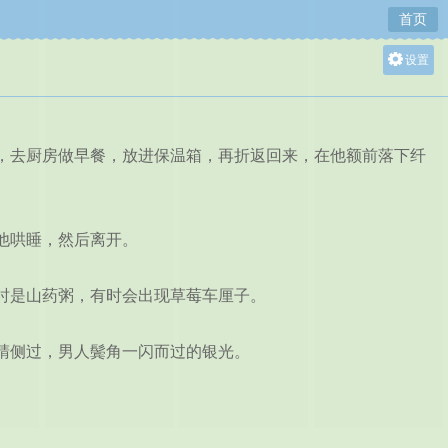
首页
设置
关灯
大
中
去厨房做早餐，放进保温箱，再折返回来，在他额前落下纤
小
他哄睡，然后离开。
时是山药粥，有时会出现草莓车厘子。
睛侧过，男人鬓角一闪而过的银光。