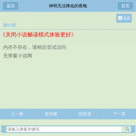
返回
神明无法降临的夜晚
首页
设置
第02章
关灯
《关闭小说畅读模式体验更好》
大
中
内存不存在，请稍后尝试访问
小
无弹窗小说网
上一章
加书签
回目录
下一页