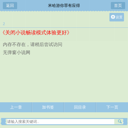
返回
米哈游你罪有应得
首页
设置
2
关灯
《关闭小说畅读模式体验更好》
大
中
内存不存在，请稍后尝试访问
小
无弹窗小说网
上一章
加书签
回目录
下一页