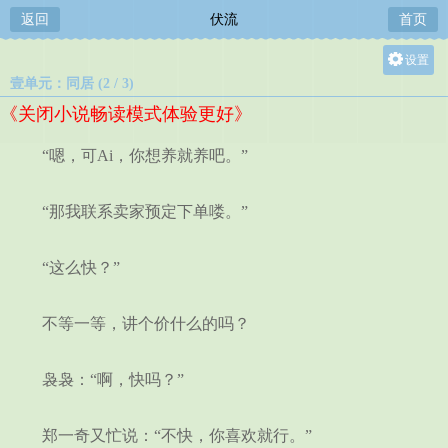
返回
伏流
首页
设置
壹单元：同居 (2 / 3)
关灯
《关闭小说畅读模式体验更好》
大
中
“嗯，可Ai，你想养就养吧。”
小
“那我联系卖家预定下单喽。”
“这么快？”
不等一等，讲个价什么的吗？
袅袅：“啊，快吗？”
郑一奇又忙说：“不快，你喜欢就行。”