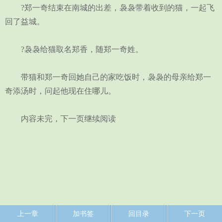
?郑一奇结束在南城的出差，袅袅带着收到的猫，一起飞
回了益城。
?袅袅给猫取名郑香，随郑一奇姓。
带猫和郑一奇回她自己的家吃饭时，袅袅的母亲给郑一
奇添汤时，问起他现在住哪儿。
内容未完，下一页继续阅读
上一章
加书签
回目录
下一页