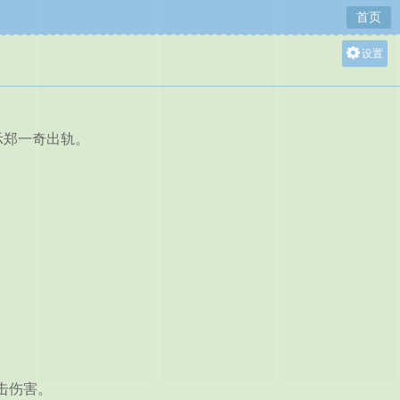
首页
设置
关灯
大
中
示郑一奇出轨。
小
击伤害。