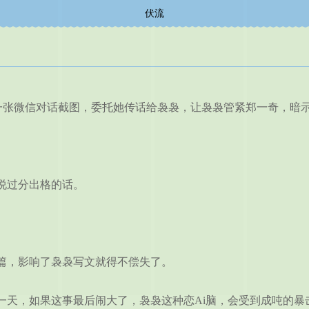
伏流
张微信对话截图，委托她传话给袅袅，让袅袅管紧郑一奇，暗
。
说过分出格的话。
，影响了袅袅写文就得不偿失了。
天，如果这事最后闹大了，袅袅这种恋Ai脑，会受到成吨的暴