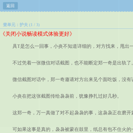
返回
壹单元：护夫 (1 / 3)
《关闭小说畅读模式体验更好》
具T是怎么一回事，小炎不知道详细的，对方找来，甩出一
不过凭着一张微信对话截图，也不能断定郑一奇是出轨了
微信截图对话中，郑一奇邀请对方出来见个面吃饭，没有
小炎在把这张截图传给袅袅前，犹豫挣扎过好几秒。
这郑一奇，万一真做了对不起袅袅的事，这袅袅正在磨开篇
可如果这事是真的，袅袅被蒙在鼓里，纸总有包不住火的一