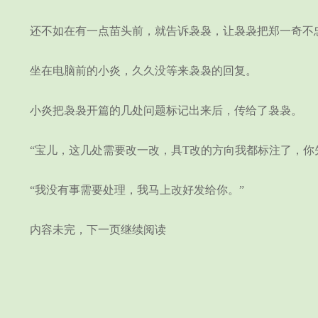
还不如在有一点苗头前，就告诉袅袅，让袅袅把郑一奇不
坐在电脑前的小炎，久久没等来袅袅的回复。
小炎把袅袅开篇的几处问题标记出来后，传给了袅袅。
“宝儿，这几处需要改一改，具T改的方向我都标注了，你先
“我没有事需要处理，我马上改好发给你。”
内容未完，下一页继续阅读