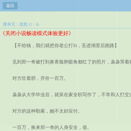
返回
壹单元：忽悠 (2 / 4)
《关闭小说畅读模式体验更好》
【不给钱，我们就把你老公打Si，丢进湖里后跑路】
见到郑一奇被打到鼻青脸肿眼角都红了的照片，袅袅哭着转
对方壮着胆，开价一百万。
袅袅从大学毕业后，就呆在家全职写作了，不常和人打交
对方的这种勒索，她不太好应付。
一百万，换来郑一奇的人身安全，值。