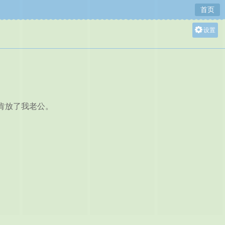
首页
设置
关灯
大
中
小
肯放了我老公。