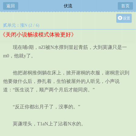
返回
伏流
首页
设置
贰单元：涨N (2 / 6)
关灯
《关闭小说畅读模式体验更好》
大
中
现在哺r期，nZI被N水撑到冒起青筋，大到莫谦只是一
小
m0，他就y了。
他把谢桐推倒躺在床上，掀开谢桐的衣服，谢桐意识到
他要做什么后，挣扎着，生怕被屋外的人听见，小声说
道：“医生说了，顺产两个月后才能同房。”
“反正你都出月子了，没事的。”
莫谦埋头，T1aN上了沾着N水的。